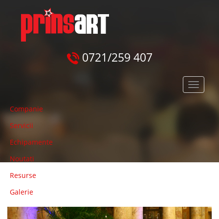
0721/259 407
Meniu
principal
Companie
Servicii
Echipamente
Noutati
Resurse
Galerie
Previous
Next