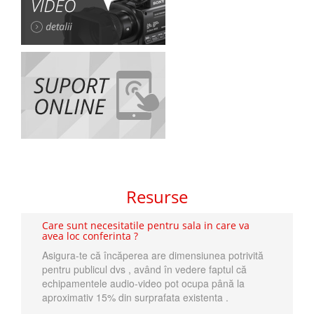
Resurse
Care sunt necesitatile pentru sala in care va
avea loc conferinta ?
Asigura-te că încăperea are dimensiunea potrivită
pentru publicul dvs , având în vedere faptul că
echipamentele audio-video pot ocupa până la
aproximativ 15% din surprafata existenta .